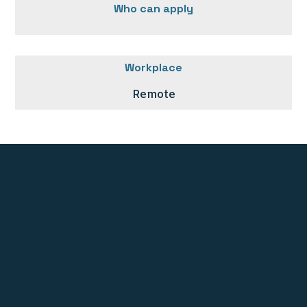
Who can apply
Workplace
Remote
Stichting UNE Foundation
PO BOX 10278
1001 EG Amsterdam